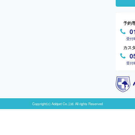
予約
0
受付
カス
0
受付
Copyright(c) Addpet Co.,Ltd. All rights Reserved