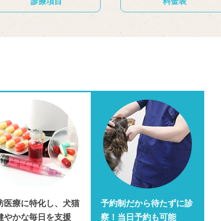
診療項目
料金表
防医療に特化し、犬猫
予約制だから待たずに診
健やかな毎日を支援
察！当日予約も可能