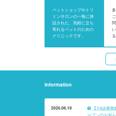
ペットショップやトリ
多
ミンサロンの一角に併
ご
設された、気軽に立ち
問
寄れるペットのための
い
クリニックです。
る
Information
2026.06.19
【7/4診察
ープンのお知