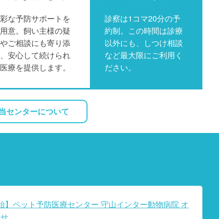
彩な予防サポートを
診察は1コマ20分の予
用意。飼い主様の疑
約制。この時間は診療
やご相談にも寄り添
以外にも、しつけ相談
、安心して続けられ
など最大限にご利用く
医療を提供します。
ださい。
当センターについて
開始】ペット予防医療センター 守山インター動物病院 オ
らせ